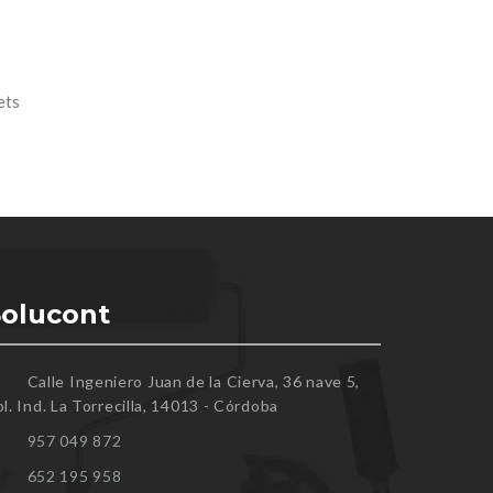
ets
Solucont
Calle Ingeniero Juan de la Cierva, 36 nave 5,
l. Ind. La Torrecilla, 14013 - Córdoba
957 049 872
652 195 958