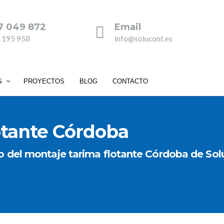
7 049 872
Email
 195 958
info@solucont.es
S
PROYECTOS
BLOG
CONTACTO
otante Córdoba
o del montaje tarima flotante Córdoba de Sol