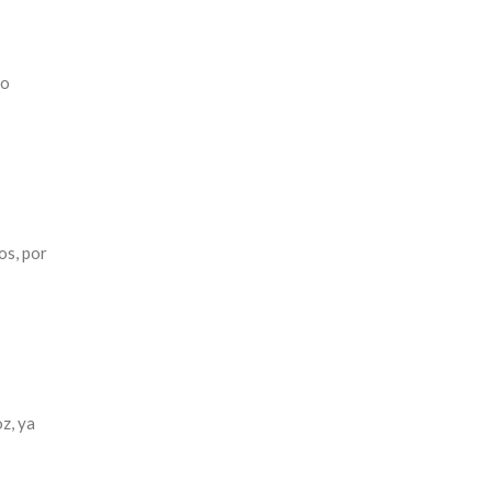
no
os, por
z, ya