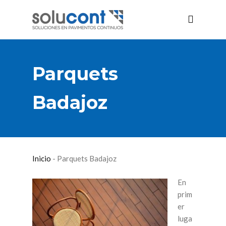
Parquets
Badajoz
Inicio
-
Parquets Badajoz
En
prim
er
luga