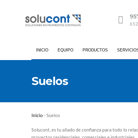
95
652
INICIO
EQUIPO
PRODUCTOS
SERVICIO
Suelos
Inicio
-
Suelos
Solucont, es tu aliado de confianza para todo lo rel
proyectos residenciales, comerciales e industriales.