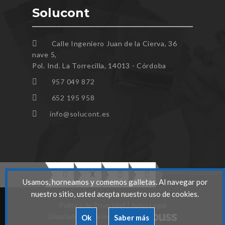
Solucont
Calle Ingeniero Juan de la Cierva, 36
nave 5,
Pol. Ind. La Torrecilla, 14013 - Córdoba
957 049 872
652 195 958
info@solucont.es
Usamos, horneamos y comemos galletas. Al navegar por
nuestro sitio, usted acepta nuestro uso de cookies.
Politica de Privacidad
|
Aviso Legal
Diseñado y Posicionado por
Ok
Saber más