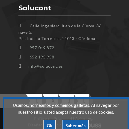
Solucont
Calle Ingeniero Juan de la Cierva, 36
nave 5,
Pol. Ind. La Torrecilla, 14013 - Córdoba
957 049 872
652 195 958
info@solucont.es
Usamos, horneamos y comemos galletas. Al navegar por
nuestro sitio, usted acepta nuestro uso de cookies.
Politica de Privacidad
|
Aviso Legal
Diseñado y Posicionado por
Ok
Saber más