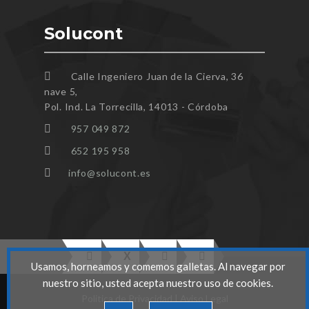
Solucont
Calle Ingeniero Juan de la Cierva, 36
nave 5,
Pol. Ind. La Torrecilla, 14013 - Córdoba
957 049 872
652 195 958
info@solucont.es
Usamos, horneamos y comemos galletas. Al navegar por
nuestro sitio, usted acepta nuestro uso de cookies.
Politica de Privacidad
|
Aviso Legal