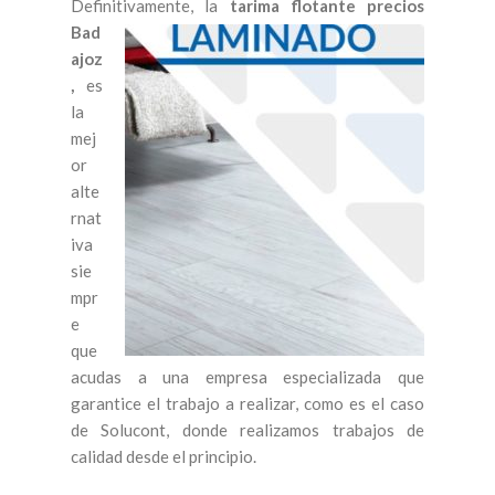
Definitivamente,
la
tarima flotante precios
Bad
ajoz
,
es
la
mej
or
alte
rnat
iva
sie
mpr
e
que
acudas a una empresa especializada que
garantice el trabajo a realizar, como es el caso
de Solucont, donde realizamos trabajos de
calidad desde el principio.