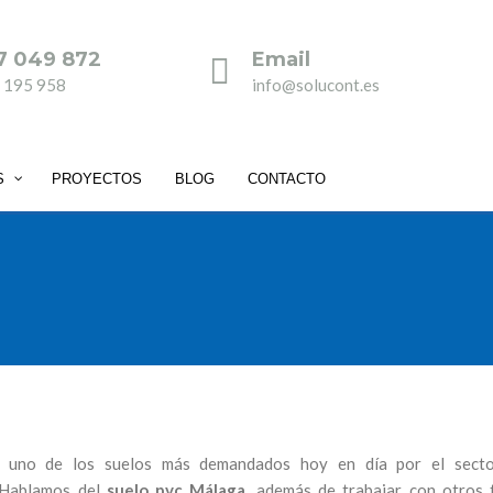
7 049 872
Email
 195 958
info@solucont.es
S
PROYECTOS
BLOG
CONTACTO
 uno de los suelos más demandados hoy en día por el secto
 Hablamos del
suelo pvc Málaga,
además de trabajar con otros 