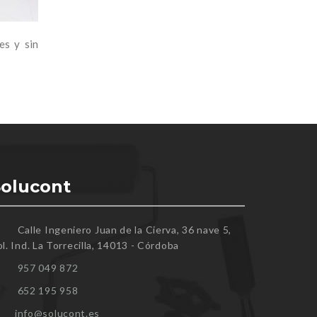
es y sin
Solucont
Calle Ingeniero Juan de la Cierva, 36 nave 5,
l. Ind. La Torrecilla, 14013 - Córdoba
957 049 872
652 195 958
info@solucont.es