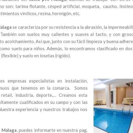
o son; tarima flotante, césped artificial, moqueta, caucho, linóleo
estimientos vinílicos, resina, hormigón, etc.
Málaga
se caracteriza por su resistencia a la abrasión, la impermeabili
a. También son suelos muy calientes y suaves al tacto, y con gros
to acolchamiento. Así que, junto con su fácil limpieza y buena adhere
 como suelo para niños. Además, lo encontramos clasificado en dos
(flexible) y suelo en losetas (rígido).
empresas especialistas en instalación,
tinuos que tenemos en la comarca. Somos
retail, industria, deporte,… Creamos esta
ltamente cualificados en su campo y con las
Nuestra experiencia y nuestros trabajos nos
c Málaga
, puedes informarte en nuestra pag.