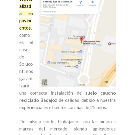
alizad
a en
pavim
entos
,
como
es el
caso
de
Soluco
nt, nos
garant
izará
una correcta instalación de
suelo caucho
reciclado Badajoz
de calidad, debido a nuestra
experiencia en el sector con más de 25 años.
Del mismo modo, trabajamos con las mejores
marcas del mercado, siendo aplicadores