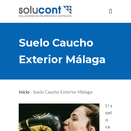
Suelo Caucho
Exterior Málaga
Inicio
-
Suelo Caucho Exterior Málaga
El
s
uel
o
ca