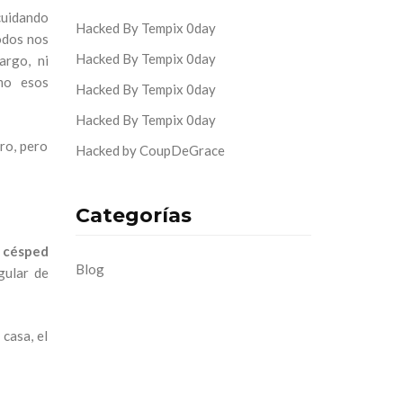
cuidando
Hacked By Tempix 0day
odos nos
Hacked By Tempix 0day
argo, ni
mo esos
Hacked By Tempix 0day
Hacked By Tempix 0day
ro, pero
Hacked by CoupDeGrace
Categorías
e césped
Blog
gular de
casa, el