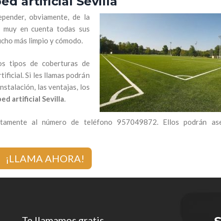
d artificial Sevilla
epender, obviamente, de la
r muy en cuenta todas sus
ucho más limpio y cómodo.
os tipos de coberturas de
ificial. Si les llamas podrán
nstalación, las ventajas, los
d artificial Sevilla
.
ectamente al número de teléfono 957049872. Ellos podrán ase
¡LLAMA AHORA!
Te llamamos gratis