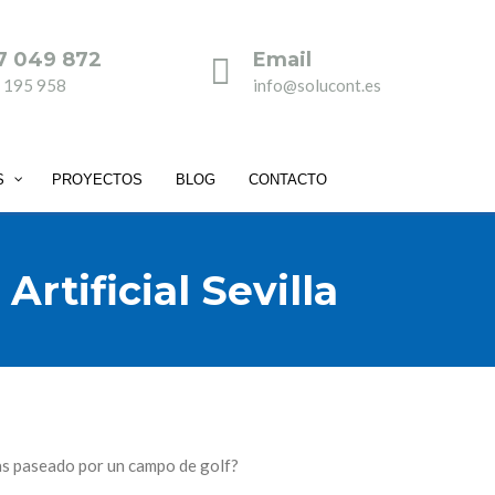
7 049 872
Email
 195 958
info@solucont.es
S
PROYECTOS
BLOG
CONTACTO
rtificial Sevilla
as paseado por un campo de golf?