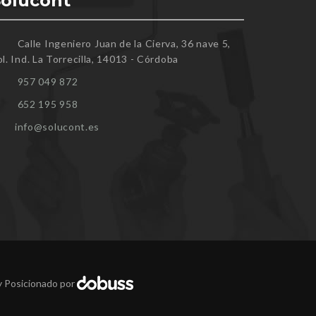
Solucont
Calle Ingeniero Juan de la Cierva, 36 nave 5,
l. Ind. La Torrecilla, 14013 - Córdoba
957 049 872
652 195 958
info@solucont.es
y Posicionado por