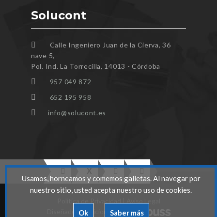
Solucont
Calle Ingeniero Juan de la Cierva, 36
nave 5,
Pol. Ind. La Torrecilla, 14013 - Córdoba
957 049 872
652 195 958
info@solucont.es
Usamos, horneamos y comemos galletas. Al navegar por
nuestro sitio, usted acepta nuestro uso de cookies.
Politica de Privacidad
|
Aviso Legal
Diseñado y Posicionado por
Ok
Saber más