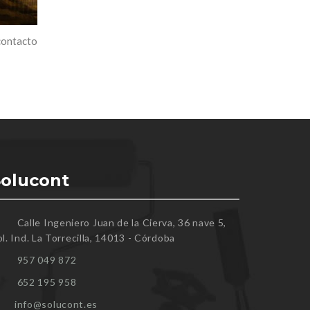
contacto
Solucont
Calle Ingeniero Juan de la Cierva, 36 nave 5,
l. Ind. La Torrecilla, 14013 - Córdoba
957 049 872
652 195 958
info@solucont.es