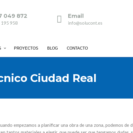
7 049 872
Email
 195 958
info@solucont.es
S
PROYECTOS
BLOG
CONTACTO
nico Ciudad Real
uando empezamos a planificar una obra de una zona, podemos de de
ten tantos materiales a elegir, que puede ser que tengamos dudas, 