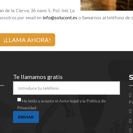
n de la Cierva, 36 nave 5, Pol. Ind. La
nosotros por email en
info@solucont.es
o llamarnos al teléfono de 
¡LLAMA AHORA!
Te llamamos gratis
He leído y acepto el Aviso legal y la Política de
Po
Privacidad