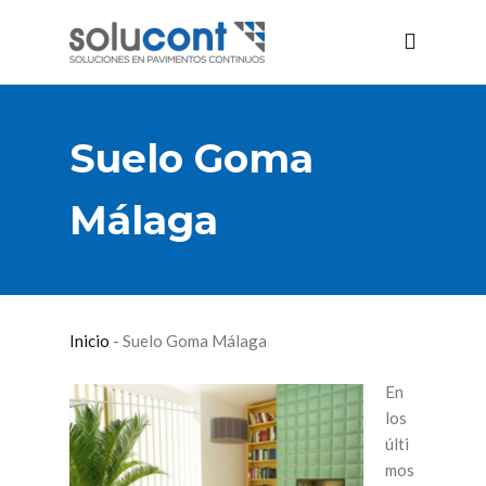
Suelo Goma
Málaga
Inicio
-
Suelo Goma Málaga
En
los
últi
mos