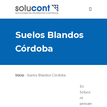
Suelos Blandos
Córdoba
Inicio
-
Suelos Blandos Córdoba
En
Soluco
nt
pensam