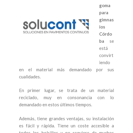
goma
para
gimnas
ios
Córdo
ba
se
está
convirt
iendo
en el material más demandado por sus
cualidades.
En primer lugar, se trata de un material
reciclado, muy en consonancia con lo
demandado en estos últimos tiempos.
Además, tiene grandes ventajas, su instalación
es fácil y rápida. Tiene un coste accesible a
todos los bolsillos y no requiere de muchos