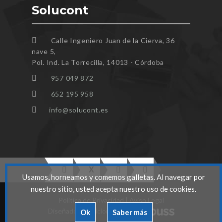
Solucont
Calle Ingeniero Juan de la Cierva, 36
nave 5,
Pol. Ind. La Torrecilla, 14013 - Córdoba
957 049 872
652 195 958
info@solucont.es
Usamos, horneamos y comemos galletas. Al navegar por
nuestro sitio, usted acepta nuestro uso de cookies.
Politica de Privacidad
|
Aviso Legal
Diseñado y Posicionado por
Ok
Saber más