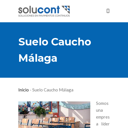
Suelo Caucho
Málaga
Inicio
-
Suelo Caucho Málaga
Somos
una
empres
a líder