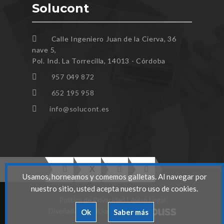
Solucont
Calle Ingeniero Juan de la Cierva, 36
nave 5,
Pol. Ind. La Torrecilla, 14013 - Córdoba
957 049 872
652 195 958
info@solucont.es
Usamos, horneamos y comemos galletas. Al navegar por
nuestro sitio, usted acepta nuestro uso de cookies.
Politica de Privacidad
|
Aviso Legal
Diseñado y Posicionado por
Ok
Saber más