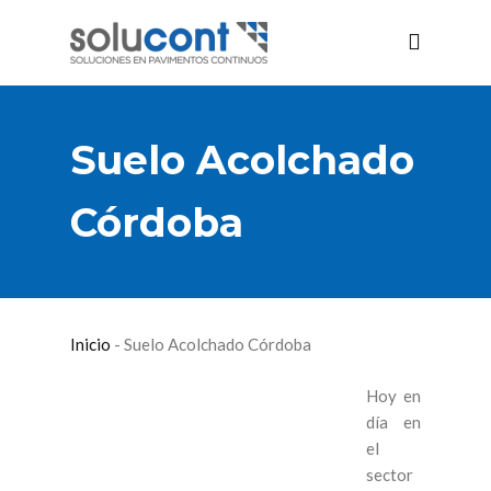
Suelo Acolchado
Córdoba
Inicio
-
Suelo Acolchado Córdoba
Hoy en
día en
el
sector