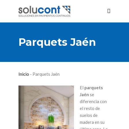
Parquets Jaén
Inicio
-
Parquets Jaén
El
parquets
Jaén
se
diferencia con
el resto de
suelos de
madera en su
última capa. La