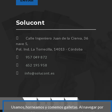
Solucont
Calle Ingeniero Juan de la Cierva, 36
nave 5,
Pol. Ind. La Torrecilla, 14013 - Córdoba
957 049 872
652 195 958
info@solucont.es
Usamos, horneamos y comemos galletas. Al navegar por